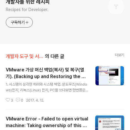
개발자를 위한 레시피
Recipes for Developer.
구독하기
더보기
개발자 도구 및 서비스/VMware
의 다른 글
VMware 가상 머신 백업(복사) 및 복구(열
기). (Backing up and Restoring the V
글 내용
Mware Vritual Machine)
1. 시스템의 심각한 에러와 시스템 백업. 윈도우즈(Windo
ws)든지, 리눅스(Linux) 든지, PC를 쓰다보면 한번쯤은
그 운영체제가 망가지는(?) 경험을 하게 됩니다. 프로그램
3
0
2017. 4. 12.
을 잘 못 설치해서 그럴 수도 있고, 시스템 운영에 필요한
파일을 잘 못 지워서 문제가 생길 수도 있죠. 운이 좋으면,
운영체제 복구를 통해 PC가 다시 정상 동작하도록 만들 수
VMware Error - Failed to open virtual
있겠지만, 대부분의 경우, 복구 자체가 불가능해서 PC를
사용하지 못하게 될 수도 있습니다. 이 때 사용자가 선택할
machine: Taking ownership of this vi
글 내용