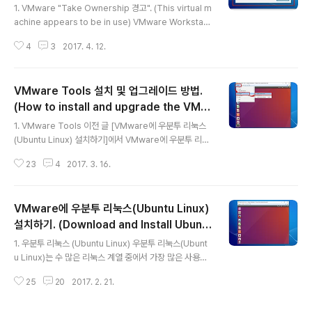
수 있는 방법은, 기존 시스템을 없애고 운영체제를 새로 설
rtual machine failed.
1. VMware "Take Ownership 경고". (This virtual m
치하는 것입니다. 하지만 기존에 사용하던 환경 설정을 다
achine appears to be in use) VMware Workstati
시 세팅하고, 기존에 사용하던 프로그램을 재설치해야 하
on을 실행한 다음, 게스트(Guest) 운영체제를 사용하기
는 작업이 마냥 쉬운 건 아니죠. (물론, 운영체제 재 설치로
4
3
2017. 4. 12.
위해 VMware 가상 머신을 실행할 때, 가끔 아래와 같은
인해 ..
대화상자를 보게 됩니다. 가상 머신이 사용 중인 것으로 나
오는데, 만약 실제 사용 중이 아니라면, 가상 머신을 사용하
VMware Tools 설치 및 업그레이드 방법.
기 위해 "소유권(Ownership)"을 가져와야 한다는 메시
지입니다. 일반적인 경우, "Take Ownership" 버튼을 누
(How to install and upgrade the VMw
글 내용
르면, 가상 머신이 정상적으로 실행되는 것을 확인할 수 있
are Tools.)
1. VMware Tools 이전 글 [VMware에 우분투 리눅스
습니다. 2. 문제 상황. (Failed to open virtual machin
(Ubuntu Linux) 설치하기]에서 VMware에 우분투 리눅
e) 그런데 어떤 상황에서는, "Take Own..
스(Ubuntu Linux)를 설치하는 방법에 대해 설명하였습니
23
4
2017. 3. 16.
다. VMware Workstation Player(버전 12)에 가상 머
신(Virtual Machine)을 만든 다음, 우분투 리눅스 버전 1
6.04를 다운로드하여 설치하는 절차에 대해 살펴보았죠.
VMware에 우분투 리눅스(Ubuntu Linux)
아마 [VMware에 우분투 리눅스(Ubuntu Linux) 설치하
기]에서 설명한 과정을 그대로 따라서 실행했다면, 윈도우
설치하기. (Download and Install Ubunt
글 내용
즈(Windows) 상에서 우분투 리눅스가 문제 없이 동작하
u Linux on VMware)
1. 우분투 리눅스 (Ubuntu Linux) 우분투 리눅스(Ubunt
는 것을 확인할 수 있을 것입니다. 그런데 VMware의 가
u Linux)는 수 많은 리눅스 계열 중에서 가장 많은 사용자
상 머신에 우분투 리눅스같은 게스트(Guest) 운영체제를
를 확보하고 있는 리눅스 운영체제입니다. 일반 데스크탑
설치하고 나서, (..
25
20
2017. 2. 21.
에서 사용할 리눅스를 추천하라면 가장 먼저 우분투 리눅
스를 꼽을 수 있죠. 우분투 리눅스가 널리 퍼지게 된 계기