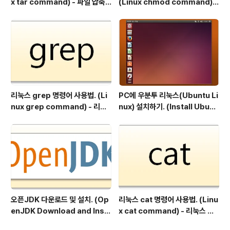
x tar command) - 파일 압축
(Linux chmod command) -
및 해제
리눅스 파일 권한 변경.
리눅스 grep 명령어 사용법. (Li
PC에 우분투 리눅스(Ubuntu Li
nux grep command) - 리눅
nux) 설치하기. (Install Ubunt
스 문자열 검색
u Linux on PC)
오픈JDK 다운로드 및 설치. (Op
리눅스 cat 명령어 사용법. (Linu
enJDK Download and Inst
x cat command) - 리눅스 파
all)
일 내용 출력.