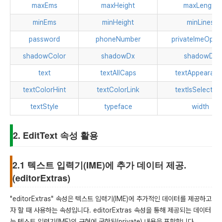
maxEms
maxHeight
maxLength
minEms
minHeight
minLines
password
phoneNumber
privateImeOpti
shadowColor
shadowDx
shadowDy
text
textAllCaps
textAppearan
textColorHint
textColorLink
textIsSelectab
textStyle
typeface
width
2. EditText 속성 활용
2.1 텍스트 입력기(IME)에 추가 데이터 제공.
(editorExtras)
"editorExtras" 속성은 텍스트 입력기(IME)에 추가적인 데이터를 제공하고
자 할 때 사용하는 속성입니다. editorExtras 속성을 통해 제공되는 데이터
는 텍스트 입력기(IME)의 구현에 국한된(private) 내용을 포함합니다.