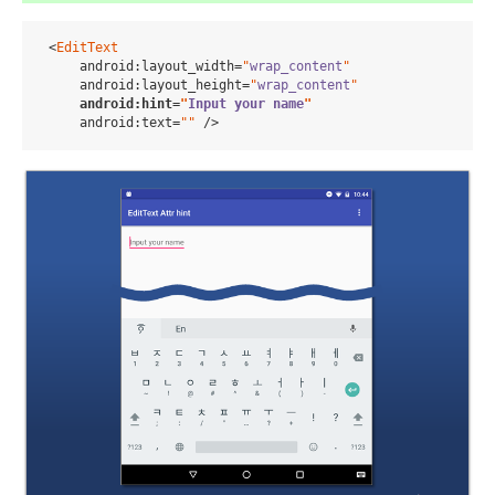
    <
EditText
android
:
layout_width
=
"
wrap_content
"
android
:
layout_height
=
"
wrap_content
"
android
:
hint
=
"
Input your name
"
android
:
text
=
"
"
 />