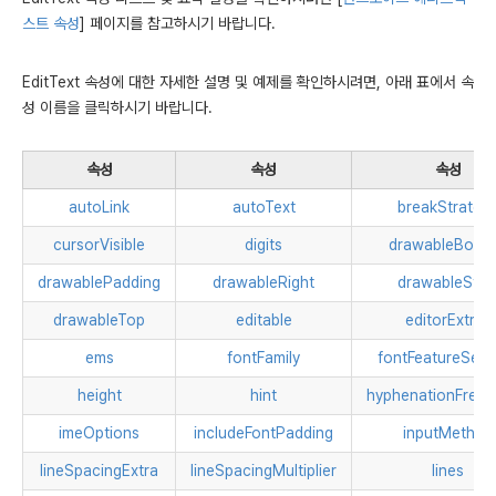
스트 속성
] 페이지를 참고하시기 바랍니다.
EditText 속성에 대한 자세한 설명 및 예제를 확인하시려면, 아래 표에서 속
성 이름을 클릭하시기 바랍니다.
속성
속성
속성
autoLink
autoText
breakStrateg
cursorVisible
digits
drawableBott
drawablePadding
drawableRight
drawableStar
drawableTop
editable
editorExtras
ems
fontFamily
fontFeatureSett
height
hint
hyphenationFreq
imeOptions
includeFontPadding
inputMethod
lineSpacingExtra
lineSpacingMultiplier
lines