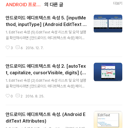
더보기
ANDROID 프로그래밍/EDITTEXT
의 다른 글
안드로이드 에디트텍스트 속성 5. [inputMe
thod, inputType] (Android EditText A
글 내용
ttributes 5)
1. EditText 속성 (5) EditText 속성 리스트 및 요약 설명
을 확인하시려면 [안드로이드 에디트텍스트 속성] 페이지
를 참고하시기 바랍니다. EditText 속성에 대한 자세한 설
3
6
2016. 12. 7.
명 및 예제를 확인하시려면, 아래 표에서 속성 이름을 클릭
하시기 바랍니다. 속성 속성 속성 속성 속성 autoLink aut
oText breakStrategy bufferType capitalize curs
안드로이드 에디트텍스트 속성 2. [autoTex
orVisible digits drawableBottom drawableEnd d
rawableLeft drawablePadding drawableRight dr
t, capitalize, cursorVisible, digits] (A
글 내용
awableStart drawableTint drawableTintMode dr
ndroid EditText Attributes 2)
1. EditText 속성 (2) EditText 속성 리스트 및 요약 설명
awableTop editable editorExtras elegantText..
을 확인하시려면 [안드로이드 에디트텍스트 속성] 페이지
를 참고하시기 바랍니다. EditText 속성에 대한 자세한 설
0
2
2016. 8. 25.
명 및 예제를 확인하시려면, 아래 표에서 속성 이름을 클릭
하시기 바랍니다. 속성 속성 속성 속성 속성 autoLink aut
oText breakStrategy bufferType capitalize curs
안드로이드 에디트텍스트 속성. (Android E
orVisible digits drawableBottom drawableEnd d
rawableLeft drawablePadding drawableRight dr
ditText Attributes)
글 내용
awableStart drawableTint drawableTintMode dr