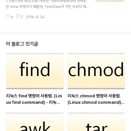
1. EditText 속성 EditText는 TextView로부터 상속받
awableTop editable editorExtras elegantText..
은 View 위젯이기 때문에, TextView가 가진 속성의 대
부분을 그대로 사용할 수 있습니다. TextView에서 제공
6
2
2016. 8. 24.
하는 폰트, 스타일, 색상, 최대 길이 등의 여러 가지 속성들
을, EditText에서도 그대로 이용할 수 있는 것이죠. Text
View에서 살펴본 속성들을 여기서 다시 반복적으로 언급
하는 것은 큰 의미가 없으므로, EditText에서 의미를 가지
는 속성들에 대해서만 살펴보겠습니다. 그 외 TextView
이 블로그 인기글
의 속성들에 대해서는, 속성 이름에 걸어놓은 링크를 통해
자세한 설명을 참고할 수 있습니다. 2. EditText 속성의
종류 EditText가 제공하는 속성(실질적으로 TextView
에서 제공되는 속성)의 종류 및..
리눅스 find 명령어 사용법. (Lin
리눅스 chmod 명령어 사용법.
ux find command) - 리눅스
(Linux chmod command) -
파일 검색.
리눅스 파일 권한 변경.