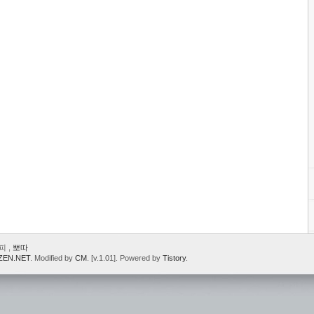
피 ,
뽀따
ZEN.NET
. Modified by
CM
. [v.1.01]. Powered by
Tistory
.