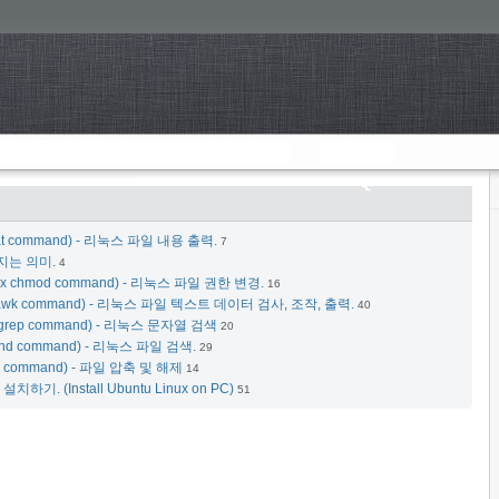
at command) - 리눅스 파일 내용 출력.
7
가지는 의미.
4
x chmod command) - 리눅스 파일 권한 변경.
16
awk command) - 리눅스 파일 텍스트 데이터 검사, 조작, 출력.
40
grep command) - 리눅스 문자열 검색
20
ind command) - 리눅스 파일 검색.
29
r command) - 파일 압축 및 해제
14
하기. (Install Ubuntu Linux on PC)
51