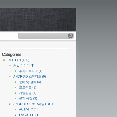
Categories
RECIPEs
(130)
개발 이야기
(1)
주저리주저리
(1)
ANDROID 스튜디오
(9)
준비 및 설치
(4)
프로젝트
(1)
개발환경
(1)
문제 해결
(3)
ANDROID 프로그래밍
(101)
ACTIVITY
(4)
LAYOUT
(17)