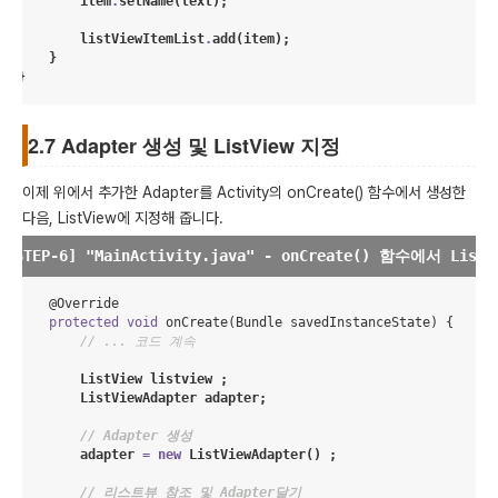
        item
.
setName(text);

        listViewItemList
.
add(item);

    }

}
2.7 Adapter 생성 및 ListView 지정
이제 위에서 추가한 Adapter를 Activity의 onCreate() 함수에서 생성한
다음, ListView에 지정해 줍니다.
    @
Override
protected
void
 onCreate(
Bundle
 savedInstanceState) {

// ... 코드 계속
ListView
 listview ;

ListViewAdapter
 adapter;

// Adapter 생성
        adapter 
=
new
ListViewAdapter
() ;

// 리스트뷰 참조 및 Adapter달기