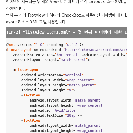
아이템에 사용되는 두 개의 View 타입에 따라 각각 Layout 리소스 XML을
작성합니다.
먼저 두 개의 TextView와 하나의 CheckBox로 이루어진 아이템에 대한 L
ayout 리소스 XML 파일 내용입니다.
<?
xml
 version
=
"
1.0
"
 encoding
=
"
utf-8
"
?>

<
LinearLayout
xmlns
:
android
=
"
http://schemas.android.com/apk/r
android
:
orientation
=
"
horizontal
"
android
:
layout_width
=
"
ma
android
:
layout_height
=
"
match_parent
"
>

    <
LinearLayout
android
:
orientation
=
"
vertical
"
android
:
layout_width
=
"
wrap_content
"
android
:
layout_height
=
"
match_parent
"
android
:
layout_weight
=
"
9
"
>

        <
TextView
android
:
layout_width
=
"
match_parent
"
android
:
layout_height
=
"
wrap_content
"
android
:
id
=
"
@+id/title
"
android
:
textSize
=
"
28sp
"
/>

        <
TextView
android
:
layout_width
=
"
match_parent
"
android
:
layout_height
=
"
wrap_content
"