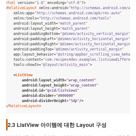
<?
xml
 version
=
"
1.0
"
 encoding
=
"
utf-8
"
?>

<
RelativeLayout
xmlns
:
android
=
"
http://schemas.android.com/apk
xmlns
:
app
=
"
http://schemas.android.com/apk/res-auto
"
xmlns
:
tools
=
"
http://schemas.android.com/tools
"
android
:
layout_width
=
"
match_parent
"
android
:
layout_height
=
"
match_parent
"
android
:
paddingBottom
=
"
@dimen/activity_vertical_margin
"
android
:
paddingLeft
=
"
@dimen/activity_horizontal_margin
"
android
:
paddingRight
=
"
@dimen/activity_horizontal_margin
"
android
:
paddingTop
=
"
@dimen/activity_vertical_margin
"
app
:
layout_behavior
=
"
@string/appbar_scrolling_view_behavi
tools
:
context
=
"
com.recipes4dev.examples.listviewdifferent
tools
:
showIn
=
"
@layout/activity_main
"
>

    <
ListView
android
:
layout_width
=
"
wrap_content
"
android
:
layout_height
=
"
wrap_content
"
android
:
id
=
"
@+id/listview1
"
android
:
divider
=
"
#000000
"
android
:
dividerHeight
=
"
5dp
"
/>
</
RelativeLayout
>
2.3 ListView 아이템에 대한 Layout 구성