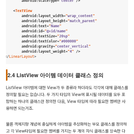
android
:
scaleType
=
"
center
"
/>

    <
TextView
android
:
layout_width
=
"
wrap_content
"
android
:
layout_height
=
"
match_parent
"
android
:
text
=
"
Name
"
android
:
id
=
"
@+id/name
"
android
:
textSize
=
"
20sp
"
android
:
textColor
=
"
#000000
"
android
:
gravity
=
"
center_vertical
"
android
:
layout_weight
=
"
4
"
 />
</
LinearLayout
>
2.4 ListView 아이템 데이터 클래스 정의
ListView 아이템에 대한 View가 두 종류라 하더라도 각각에 대해 클래스를
정의할 필요는 없습니다. 두 가지 타입의 View에 표시될 데이터를 모두 포
함하는 하나의 클래스만 정의한 다음, View 타입에 따라 필요한 멤버만 사
용하면 되는거죠.
물론 객체지향 개념에 충실하게 아이템을 추상화하는 부모 클래스를 정의하
고 각 View타입에 필요한 멤버를 가지는 두 개의 자식 클래스를 상속한 다