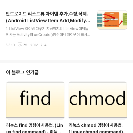
자의 취향에 따라 마음대로 사용할 수 있습니다.) ListVie
w에서의 Header와 Footer 또한 크게 다르지 않습니다.
안드로이드 리스트뷰 아이템 추가,수정,삭제.
ListView의 아이템이 나타내는 특징을 표현할 수 있는 제
목을 Header에 표시하고 ListView의 아이템을 다루는
(Android ListView Item Add,Modify,D
글 내용
기능을 수행하는 버튼 등을 Footer에 표시하는거죠. List
elete)
1. ListView 아이템 다루기 지금까지의 ListView예제들
View의 Header와 Footer에는 각각 별도의 View를 지
에서는 Activity의 onCreate()함수에서 아이템에 표시
정할 수 있습니다. 그 말은 Header와 Footer에 각각의 L
될 데이터를 Adapter에 미리 적용하는 방식만을 사용했
ayout 리소..
10
75
2016. 2. 4.
습니다. 즉, 최초 ListView 아이템을 구성하고 나서 앱 실
행 중에 새로운 아이템을 추가하거나 수정, 삭제하는 코드
는 작성하지 않았죠. 하지만 앱을 만들다 보면 아이템이 바
뀌는 ListView를 만들어야 하는 상황이 자주 생깁니다. 이
번 글에서는 ListView에 새로운 아이템을 추가하거나, 기
이 블로그 인기글
존 아이템을 수정 또는 삭제하는 방법에 대해 알아보겠습
니다. ListView에서 아이템을 다루는 방법은 ArrayAda
pter와 Custom Adapter가 크게 다르지 않으므로 [안
드로이드 리스트뷰 기본 사용법]에서 설명한..
리눅스 find 명령어 사용법. (Lin
리눅스 chmod 명령어 사용법.
ux find command) - 리눅스
(Linux chmod command) -