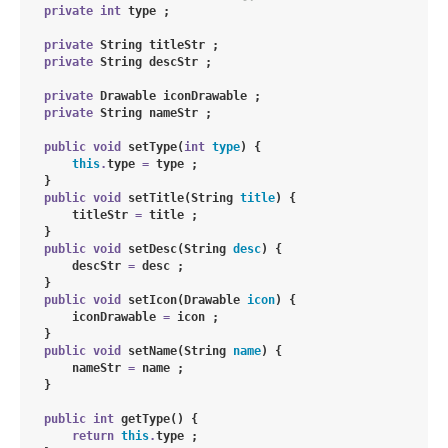
private
int
 type ;

private
String
 titleStr ;

private
String
 descStr ;

private
Drawable
 iconDrawable ;

private
String
 nameStr ;

public
void
setType
(
int
type
) {

this
.
type 
=
 type ;

    }

public
void
setTitle
(
String
title
) {

        titleStr 
=
 title ;

    }

public
void
setDesc
(
String
desc
) {

        descStr 
=
 desc ;

    }

public
void
setIcon
(
Drawable
icon
) {

        iconDrawable 
=
 icon ;

    }

public
void
setName
(
String
name
) {

        nameStr 
=
 name ;

    }

public
int
getType
() {

return
this
.
type ;
