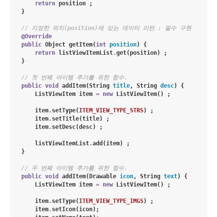
return
 position ;

    }

// 지정한 위치(position)에 있는 데이터 리턴 : 필수 구현
@Override
public
Object
getItem
(
int
position
) {

return
 listViewItemList
.
get(position) ;

    }

// 첫 번째 아이템 추가를 위한 함수.
public
void
addItem
(
String
title
, 
String
desc
) {

ListViewItem
 item 
=
new
ListViewItem
() ;

        item
.
setType(
ITEM_VIEW_TYPE_STRS
) ;

        item
.
setTitle(title) ;

        item
.
setDesc(desc) ;

        listViewItemList
.
add(item) ;

    }

// 두 번째 아이템 추가를 위한 함수.
public
void
addItem
(
Drawable
icon
, 
String
text
) {

ListViewItem
 item 
=
new
ListViewItem
() ;

        item
.
setType(
ITEM_VIEW_TYPE_IMGS
) ;

        item
.
setIcon(icon);
