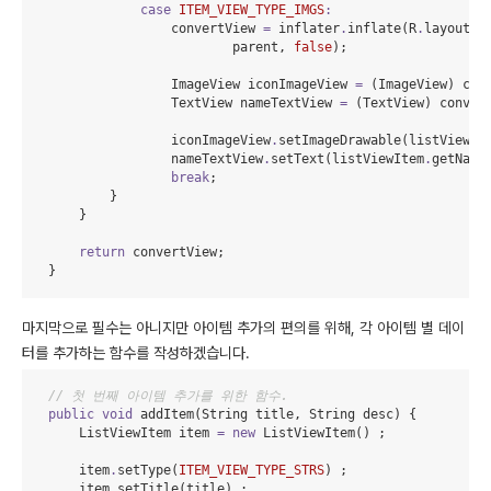
case
ITEM_VIEW_TYPE_IMGS
:
                    convertView 
=
 inflater
.
inflate(
R
.
layout
.
l
                            parent, 
false
);

ImageView
 iconImageView 
=
 (
ImageView
) con
TextView
 nameTextView 
=
 (
TextView
) conver
                    iconImageView
.
setImageDrawable(listViewIt
                    nameTextView
.
setText(listViewItem
.
getName(
break
;

            }

        }

return
 convertView;

    }
마지막으로 필수는 아니지만 아이템 추가의 편의를 위해, 각 아이템 별 데이
터를 추가하는 함수를 작성하겠습니다.
// 첫 번째 아이템 추가를 위한 함수.
public
void
 addItem(
String
 title, 
String
 desc) {

ListViewItem
 item 
=
new
ListViewItem
() ;

        item
.
setType(
ITEM_VIEW_TYPE_STRS
) ;

        item
.
setTitle(title) ;
