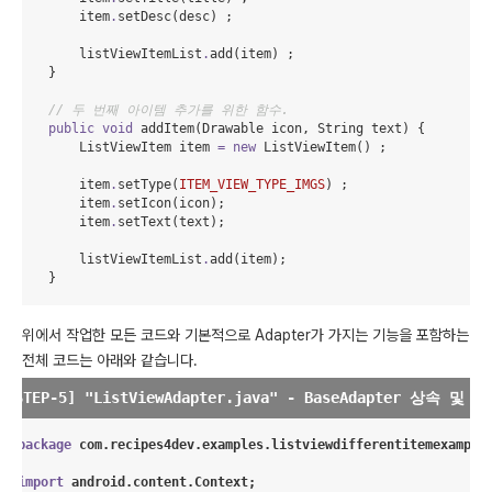
        item
.
setDesc(desc) ;

        listViewItemList
.
add(item) ;

    }

// 두 번째 아이템 추가를 위한 함수.
public
void
 addItem(
Drawable
 icon, 
String
 text) {

ListViewItem
 item 
=
new
ListViewItem
() ;

        item
.
setType(
ITEM_VIEW_TYPE_IMGS
) ;

        item
.
setIcon(icon);

        item
.
setText(text);

        listViewItemList
.
add(item);

    }
위에서 작업한 모든 코드와 기본적으로 Adapter가 가지는 기능을 포함하는
전체 코드는 아래와 같습니다.
package
com.recipes4dev.examples.listviewdifferentitemexample
import
android.content.Context