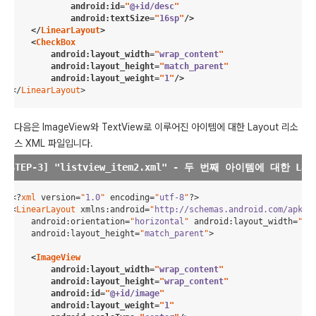
android
:
id
=
"
@+id/desc
"
android
:
textSize
=
"
16sp
"
/>

    </
LinearLayout
>

    <
CheckBox
android
:
layout_width
=
"
wrap_content
"
android
:
layout_height
=
"
match_parent
"
android
:
layout_weight
=
"
1
"
/>
</
LinearLayout
>
다음은 ImageView와 TextView로 이루어진 아이템에 대한 Layout 리소
스 XML 파일입니다.
<?
xml
 version
=
"
1.0
"
 encoding
=
"
utf-8
"
?>

<
LinearLayout
xmlns
:
android
=
"
http://schemas.android.com/apk/r
android
:
orientation
=
"
horizontal
"
android
:
layout_width
=
"
ma
android
:
layout_height
=
"
match_parent
"
>

    <
ImageView
android
:
layout_width
=
"
wrap_content
"
android
:
layout_height
=
"
wrap_content
"
android
:
id
=
"
@+id/image
"
android
:
layout_weight
=
"
1
"