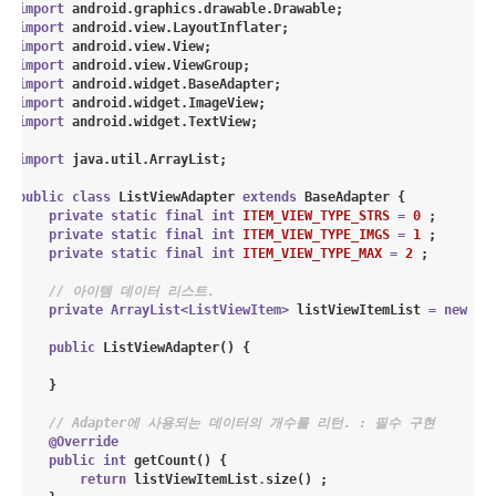
import
android.graphics.drawable.Drawable
import
android.view.LayoutInflater
import
android.view.View
import
android.view.ViewGroup
import
android.widget.BaseAdapter
import
android.widget.ImageView
import
android.widget.TextView
;

import
java.util.ArrayList
;

public
class
ListViewAdapter
extends
BaseAdapter
 {

private
static
final
int
ITEM_VIEW_TYPE_STRS
=
0
 ;

private
static
final
int
ITEM_VIEW_TYPE_IMGS
=
1
 ;

private
static
final
int
ITEM_VIEW_TYPE_MAX
=
2
 ;

// 아이템 데이터 리스트.
private
ArrayList<
ListViewItem
>
 listViewItemList 
=
new
Ar
public
ListViewAdapter
() {

    }

// Adapter에 사용되는 데이터의 개수를 리턴. : 필수 구현
@Override
public
int
getCount
() {

return
 listViewItemList
.
size() ;
