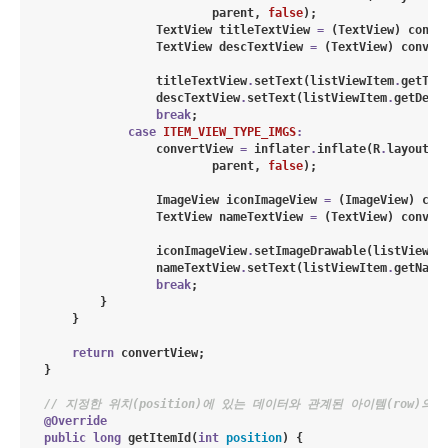
                            parent, 
false
);

TextView
 titleTextView 
=
 (
TextView
) conve
TextView
 descTextView 
=
 (
TextView
) conver
                    titleTextView
.
setText(listViewItem
.
getTitl
                    descTextView
.
setText(listViewItem
.
getDesc(
break
;

case
ITEM_VIEW_TYPE_IMGS
:
                    convertView 
=
 inflater
.
inflate(
R
.
layout
.
l
                            parent, 
false
);

ImageView
 iconImageView 
=
 (
ImageView
) con
TextView
 nameTextView 
=
 (
TextView
) conver
                    iconImageView
.
setImageDrawable(listViewIt
                    nameTextView
.
setText(listViewItem
.
getName(
break
;

            }

        }

return
 convertView;

    }

// 지정한 위치(position)에 있는 데이터와 관계된 아이템(row)의 
@Override
public
long
getItemId
(
int
position
) {
