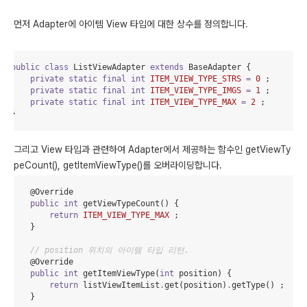
먼저 Adapter에 아이템 View 타입에 대한 상수를 정의합니다.
public
class
ListViewAdapter
extends
BaseAdapter
 {

private
static
final
int
ITEM_VIEW_TYPE_STRS
=
0
 ;

private
static
final
int
ITEM_VIEW_TYPE_IMGS
=
1
 ;

private
static
final
int
ITEM_VIEW_TYPE_MAX
=
2
 ;

}
그리고 View 타입과 관련하여 Adapter에서 제공하는 함수인 getViewTy
peCount(), getItemViewType()를 오버라이딩합니다.
    @
Override
public
int
 getViewTypeCount() {

return
ITEM_VIEW_TYPE_MAX
 ;

    }

// position 위치의 아이템 타입 리턴.
    @
Override
public
int
 getItemViewType(
int
 position) {

return
 listViewItemList
.
get(position)
.
getType() ;

    }