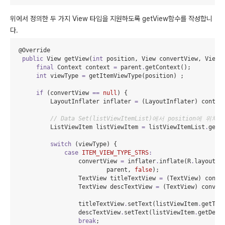
위에서 정의한 두 가지 View 타입을 지원하도록 getView함수를 작성합니
다.
   @
Override
public
View
 getView(
int
 position, 
View
 convertView, 
ViewG
final
Context
 context 
=
 parent
.
getContext();

int
 viewType 
=
 getItemViewType(position) ;

if
 (convertView 
==
null
) {

LayoutInflater
 inflater 
=
 (
LayoutInflater
) contex
// Data Set(listViewItemList)에서 position에 
ListViewItem
 listViewItem 
=
 listViewItemList
.
get(p
switch
 (viewType) {

case
ITEM_VIEW_TYPE_STRS
:
                    convertView 
=
 inflater
.
inflate(
R
.
layout
.
l
                            parent, 
false
);

TextView
 titleTextView 
=
 (
TextView
) conve
TextView
 descTextView 
=
 (
TextView
) conver
                    titleTextView
.
setText(listViewItem
.
getTitl
                    descTextView
.
setText(listViewItem
.
getDesc(
break
;
