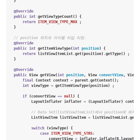
    }

@Override
public
int
getViewTypeCount
() {

return
ITEM_VIEW_TYPE_MAX
 ;

    }

// position 위치의 아이템 타입 리턴.
@Override
public
int
getItemViewType
(
int
position
) {

return
 listViewItemList
.
get(position)
.
getType() ;

    }

@Override
public
View
getView
(
int
position
, 
View
convertView
, 
ViewG
final
Context
 context 
=
 parent
.
getContext();

int
 viewType 
=
 getItemViewType(position) ;

if
 (convertView 
==
null
) {

LayoutInflater
 inflater 
=
 (
LayoutInflater
) contex
// Data Set(listViewItemList)에서 position에 
ListViewItem
 listViewItem 
=
 listViewItemList
.
get(p
switch
 (viewType) {

case
ITEM_VIEW_TYPE_STRS
:
                    convertView 
=
 inflater
.
inflate(
R
.
layout
.
l