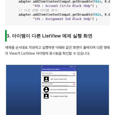
        adapter
.
addItem(
ContextCompat
.
getDrawable(
this
, 
R
.
dra
"
4th : Account Circle Black 36dp
"
) ;

// 다섯 번째 아이템 추가.
        adapter
.
addItem(
ContextCompat
.
getDrawable(
this
, 
R
.
dra
"
5th : Assignment Ind Black 36dp
"
) ;
3. 아이템이 다른 ListView 예제 실행 화면
예제를 순서대로 작성하고 실행하면 아래와 같은 화면이 출력되며 다른 형태
의 View가 ListView 아이템에 표시됨을 확인할 수 있습니다.