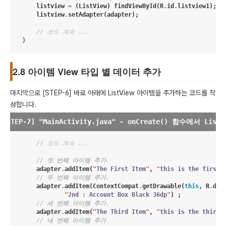
        listview 
=
 (
ListView
) findViewById(
R
.
id
.
listview1);

        listview
.
setAdapter(adapter);
// 코드 계속 ...
2.8 아이템 View 타입 별 데이터 추가
마지막으로 [STEP-6] 바로 아래에 ListView 아이템을 추가하는 코드를 작
성합니다.
// 코드 계속 ...
// 첫 번째 아이템 추가.
        adapter
.
addItem(
"
The First Item
"
, 
"
this is the first 
// 두 번째 아이템 추가.
        adapter
.
addItem(
ContextCompat
.
getDrawable(
this
, 
R
.
dra
"
2nd : Account Box Black 36dp
"
) ;

// 세 번째 아이템 추가.
        adapter
.
addItem(
"
The Third Item
"
, 
"
this is the third 
// 네 번째 아이템 추가