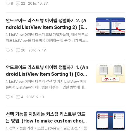
작성시간
8
22
2016. 10. 27.
로 출력"하는 것입니다. 즉, 문자열 또는 이미지로 표현되
는 아이템들이 세로 방향으로 나열되어야 하는 곳에 주로 L
istView가 사용되죠. 그런데 ListView를 사용하여 UI 구
안드로이드 리스트뷰 아이템 정렬하기 2. (A
성할 때, 한 가지 주의할 점이 있습니다. 바로 ListView에
ndroid ListView Item Sorting 2) [Exa
추가된 데이터의 갯수가 많아질 수록, 아이템 내용 식별이
글 내용
mple]
쉽지 않아, 원하는 아이템을 찾기가 어려워진다는 것입니
1. ListView 아이템 다루기 초보 개발자들이, 처음 안드로
다. 이를 위해, [안드로이드 리스트뷰 아이템 정렬하기 2]
이드 ListView를 다룰 때 어려워하는 것 중 하나가 바로,
에서 살펴 본 ListView에 아이템 정렬 기능을 구현하여 찾
Adapter의 개념 및 사용 방법에 대한 이해입니다. TextV
작성시간
5
20
2016. 9. 19.
고자 하는 아이템으로의 위치 이동을 용이하게..
iew, ImageView, Button 등을 사용할 때 경험할 수 있었
던 "구현의 단순함"이나, "실행 결과의 직관성" 같은 것들
이, ListView의 Adapter를 접하는 순간, "익숙하지 않은
안드로이드 리스트뷰 아이템 정렬하기 1. (An
생소함" 또는 "구조의 복잡성"으로 바뀌어 버리니까요. 하
droid ListView Item Sorting 1) [Com
지만 대부분의 개발 관련 지식과 기술이 그러하듯, Adapt
글 내용
parator, Collections]
er 또한, 지속적으로 학습하고 반복적으로 사용하는 과정
1. ListView 아이템 다루기 앞선 몇 가지 ListView 예제
을 거치면, 금방 능숙하게 사용할 수 있게 됩니다. 게다가 A
들에서 ListView의 아이템을 다루는 다양한 방법에 대해
dapter를 사용함으로써 누릴 수 있는 여러 장점들은, 개발
살펴보았습니다. ListView에 새로운 아이템을 추가하거
작성시간
6
4
2016. 9. 13.
에 소요되는 노력과 시간을..
나, 이미 추가된 아이템을 수정 또는 삭제하는 예제를 작성
하고, 그 결과를 확인할 수 있었습니다. 또한 [안드로이드
리스트뷰 아이템 추가,수정,삭제]에서 Adapter의 역할에
선택 기능을 지원하는 커스텀 리스트뷰 만드
대해 다시 한번 정리하면서, ListView의 아이템을 처리하
는 방법. (How to make custom choice
는 주체가 Adapter이고, 그 Adapter를 통해 처리된 아
글 내용
ListView)
이템 데이터가 화면에 표시(갱신)됨으로써 추가,수정,삭제
1. 선택 기능을 가진 커스텀 ListView의 필요 조건. "다중