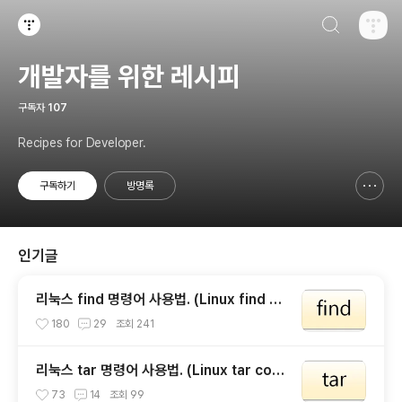
검색하기
티스토리
개발자를 위한 레시피
구독자
107
Recipes for Developer.
구독하기
방명록
신고하기 레이어
열기
인기글
리눅스 find 명령어 사용법. (Linux find co
mmand) - 리눅스 파일 검색.
180
29
조회
241
리눅스 tar 명령어 사용법. (Linux tar com
mand) - 파일 압축 및 해제
73
14
조회
99