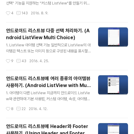
기능이 완성된다는 것을 설명하였습니다. 여기서 설명하고
선택" 기능을 지원하는 "커스텀 ListView"를 만들기 위해
자 하는, ListView 아이템을 정렬하는 방법 또한, 앞선 예
서 앞서 살펴본 [안드로이드 커스텀 리스트뷰 만드는 방법]
작성시간
4
143
2016. 8. 9.
제들의 내용에서 크게 벗어나지 않습니다. Ada..
의 내용과 [안드로이드 리스트뷰 다중 선택 처리하기]의 내
용을 적절히 혼합하면 될 것 같지만, 중요한 한 가지가 빠져
있습니다. 그것은 바로 ListView 아이템이 선택 가능(Ch
안드로이드 리스트뷰 다중 선택 처리하기. (A
eckable)한지, 그리고 현재 선택(Checked)되어 있는지
ndroid ListView Multi Choice)
판단할 수 있는 기능이 추가되어야 한다는 것입니다. 무슨
글 내용
의미인지 선뜻 이해가 되지 않죠? 일반적인 Custom List
1. ListView 아이템 선택 기능 일반적으로 ListView의 아
View 만드는 방법으로 다중 선택 기능을 만든다고 가정해
이템은 텍스트 또는 이미지 등으로 구성된 내용을 표시할
보죠. 일반적으로 선택(Checked) 여부를 표시하기 위해
때 많이 사용하지만, 아이템 추가, 수정, 삭제 기능을 통해
작성시간
9
43
2016. 4. 25.
ListView 아이템 Layout에 C..
데이터의 내용이나 개수를 조절하는 경우에도 자주 사용됩
니다. 이 때 ListView의 어떤 아이템이 수정 또는 삭제될
것인지 판단하기 위한 방법이 필요한데, 이를 위해 ListVie
안드로이드 리스트뷰에 여러 종류의 아이템뷰
w 아이템에는 "선택 기능"이 사용됩니다. ListView의 아
사용하기. (Android ListView with Mult
이템이 "선택 기능"을 가지도록 만들기 위해서는 ListVie
글 내용
i Item)
w의 "choiceMode" 속성을 사용합니다. "choiceMod
1. 아이템이 다른 ListView 지금까지 안드로이드 ListVie
e" 속성에 어떤 값을 지정하느냐에 따라 단일 선택 또는 다
w와 관련하여 기본 사용법, 커스텀 아이템, 속성, 아이템
중 선택 모드가 결정되는데, 단일 선택 모드를 사용할 때는
다루기 등 몇 가지 주제들에 대해 살펴보았습니다. 여기까
작성시간
8
22
2016. 4. 12.
"singleChoice", 다중 선택..
지 살펴본 내용 만으로도 충분히 쓸만하고 멋진 ListView
를 만들 수 있을 거라 생각되지만, 조금 더 다이나믹한 UI를
구성하기 위한 방법을 고민해보기로 하죠. 지금까지 예제
안드로이드 리스트뷰에 Header와 Footer
들에서는 ListView의 아이템으로 오직 한 종류의 View만
사용하기. (Using Header and Footer in