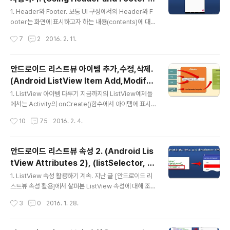
사용되었습니다. TextView만으로 구성되어 있든, Imag
글 내용
Android ListView)
eView를 같이 사용하든 아이템의 위젯에 지정한 값만 다
1. Header와 Footer. 보통 UI 구성에서의 Header와 F
를 뿐 모든 아이템은 동일한 View로 구성되었죠. 그런데
ooter는 화면에 표시하고자 하는 내용(contents)에 대한
만약 아이템마다 표시하는 내용 뿐만 아니라 View의 형태,
제목을 표시하거나 내용에 한정된 추가기능(새로고침과 같
작성시간
7
2
2016. 2. 11.
즉 View에 속한 위젯까지 다양하게 구성하려면 어..
은)을 제공할 때 사용합니다. (물론 "일반적"일 뿐이고 개발
자의 취향에 따라 마음대로 사용할 수 있습니다.) ListVie
w에서의 Header와 Footer 또한 크게 다르지 않습니다.
안드로이드 리스트뷰 아이템 추가,수정,삭제.
ListView의 아이템이 나타내는 특징을 표현할 수 있는 제
(Android ListView Item Add,Modify,
목을 Header에 표시하고 ListView의 아이템을 다루는
글 내용
Delete)
기능을 수행하는 버튼 등을 Footer에 표시하는거죠. List
1. ListView 아이템 다루기 지금까지의 ListView예제들
View의 Header와 Footer에는 각각 별도의 View를 지
에서는 Activity의 onCreate()함수에서 아이템에 표시
정할 수 있습니다. 그 말은 Header와 Footer에 각각의 L
될 데이터를 Adapter에 미리 적용하는 방식만을 사용했
작성시간
10
75
2016. 2. 4.
ayout 리소..
습니다. 즉, 최초 ListView 아이템을 구성하고 나서 앱 실
행 중에 새로운 아이템을 추가하거나 수정, 삭제하는 코드
는 작성하지 않았죠. 하지만 앱을 만들다 보면 아이템이 바
안드로이드 리스트뷰 속성 2. (Android Lis
뀌는 ListView를 만들어야 하는 상황이 자주 생깁니다. 이
tView Attributes 2), (listSelector, st
번 글에서는 ListView에 새로운 아이템을 추가하거나, 기
글 내용
ackFromBottom, transcriptMode)
존 아이템을 수정 또는 삭제하는 방법에 대해 알아보겠습
1. ListView 속성 활용하기 계속. 지난 글 [안드로이드 리
니다. ListView에서 아이템을 다루는 방법은 ArrayAda
스트뷰 속성 활용]에서 살펴본 ListView 속성에 대해 조금
pter와 Custom Adapter가 크게 다르지 않으므로 [안
더 정리하겠습니다. 1.1 아이템 선택 시 아이템의 배경색 또
작성시간
3
0
2016. 1. 28.
드로이드 리스트뷰 기본 사용법]에서 설명한..
는 이미지 변경. (listSelector) ListView에 추가된 아이
템을 누르면, 아이템의 배경이 표시되지 않습니다. (눌려질
때 회색으로 잠깐 반전.) 이 때 listSelector 속성을 사용