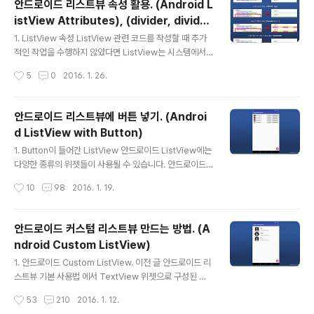
안드로이드 리스트뷰 속성 활용. (Android L
하면 아이템이 선택될 때 나타나는 색상을 변경할 수 있습
istView Attributes), (divider, divider
니다. * android:listSelector - 현재 선택된 아이템을
글 내용
Height, entries, fastScrollEnabled)
표시하는 Drawable 지정. > 다른 리소스에 대한 참조 또
1. ListView 속성 ListView 관련 코드를 작성할 때 추가
는 테마 속성 값 지정. > 또는 컬러 값 지정. (#rgb, #arg
적인 작업을 수행하지 않았다면 ListView는 시스템에서
b, #rrggbb, #aarrggbb 등의 형식) list..
제공하는 가장 기본적인 형태로 화면에 표시됩니다. 만약 L
작성시간
5
0
2016. 1. 26.
istView에 표시되는 아이템 사이에 구분선 모양을 변경하
거나 선택된 아이템의 배경을 바꾸고 싶을 때는 어떻게 해
야 할까요? 바로 ListView의 속성을 사용하면 됩니다. 2.
안드로이드 리스트뷰에 버튼 넣기. (Androi
속성의 종류. ListView는 아주 많은 속성들을 가지고 있습
d ListView with Button)
니다. ListView만을 위한 속성 뿐만 아니라 일반적인 위젯
글 내용
들이 가지는 속성까지 포함하면 수십 가지의 종류가 되죠.
1. Button이 들어간 ListView 안드로이드 ListView에는
여기서는 ListView에 특화된 속성들 중 몇 가지만 살펴보
다양한 종류의 위젯들이 사용될 수 있습니다. 안드로이드
겠습니다. 몇몇 빠진 속성들은 추후 다른 예제들을 통해 살
커스텀 리스트뷰 만드는 방법에서는 ImageView와 Text
작성시간
10
98
2016. 1. 19.
펴보도록 하겠습니다. 속성 이름 설명 divi..
View로 구성된 ListView를 만드는 방법을 살펴봤구요.
이번에는 ListView에 Button을 넣는 방법에 대해 알아보
겠습니다. Button에 대한 이벤트 처리 부분을 제외하곤 일
안드로이드 커스텀 리스트뷰 만드는 방법. (A
반적인 커스텀 리스트뷰 만드는 방법과 동일한 과정이 수
ndroid Custom ListView)
행됩니다. 1.2 ListView 아이템 구성도 ListView 아이템
글 내용
은 한개의 이미지(ImageView)와 문자열(TextView) 그
1. 안드로이드 Custom ListView. 이전 글 안드로이드 리
리고 두 개의 버튼(Button)으로 구성합니다. 그리고 아래
스트뷰 기본 사용법 에서 TextView 위젯으로 구성된 가
와 같이 동작하도록 구현합니다. 2. ListView에 Button
장 기본적인 형태의 ListView에 대해 설명하였습니다. Li
작성시간
53
210
2016. 1. 12.
넣기 2.1 워크..
stView를 사용하는 방법을 이해하는데 도움은 되지만 실