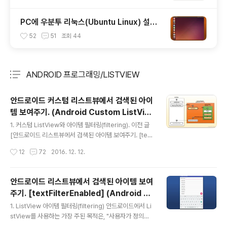
PC에 우분투 리눅스(Ubuntu Linux) 설치
하기. (Install Ubuntu Linux on PC)
52
51
조회
44
ANDROID 프로그래밍/LISTVIEW
분류 전체보기
주요 글 목록
안드로이드 커스텀 리스트뷰에서 검색된 아이
템 보여주기. (Android Custom ListVie
글 내용
w Item Filtering)
1. 커스텀 ListView와 아이템 필터링(filtering). 이전 글
[안드로이드 리스트뷰에서 검색된 아이템 보여주기. [text
FilterEnabled] ]에서 TextView 하나로 구성된 기본 Li
작성시간
12
72
2016. 12. 12.
stView의 아이템을 필터링(Filtering)하는 방법에 대해
살펴보았습니다. [안드로이드 리스트뷰에서 검색된 아이템
보여주기. [textFilterEnabled] ]에서 설명했듯이, 안드
안드로이드 리스트뷰에서 검색된 아이템 보여
로이드 ListView에는 아이템 필터링을 지원하기 위한 옵
주기. [textFilterEnabled] (Android Li
션이 이미 준비되어 있습니다. textFilterEnabled 속성이
글 내용
stView Item Filtering)
바로 그것이죠. 하지만 ListView에 textFilterEnabled
1. ListView 아이템 필터링(filtering) 안드로이드에서 Li
속성이 제공된다고 하더라도 필터링 기능 자체가 ListVie
stView를 사용하는 가장 주된 목적은, "사용자가 정의한
w에서 구현되어 있다고 착각하면 안됩니다. 앞 서 여..
데이터 목록을 아이템 단위로 구성하여, 화면에 반복적으