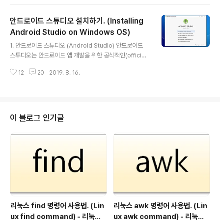
아보았습니다. 2016년 2월에 작성한 글이었는데, 그 때는
안드로이드 스튜디오 버전이 1.5.1 이었습니다. 시간이 흘
안드로이드 스튜디오 설치하기. (Installing
러, 2018년 10월 현재. 3.2.1 버전의 안드로이드 스튜디
오가 가장 최신 버전으로 릴리즈 되었습니다. 그 동안 버전
Android Studio on Windows OS)
글 내용
이 많이 바뀌었으니, 설치 과정이 어떻게 변경되었는지 확
1. 안드로이드 스튜디오 (Android Studio) 안드로이드
인도 할 겸, 최신 버전 설치하는 과정을 알아보겠습니다. 2.
스튜디오는 안드로이드 앱 개발을 위한 공식적인(official)
안드로이드 스튜디오 다운로드. 안드로이드 스튜디오는 안
통합 개발 환경(IDE, Integrated Development Envir
드로이드 개발자 페이지(https://..
12
20
2019. 8. 16.
onment)을 제공하는 소프트웨어입니다. JetBrains(htt
p://www.jetbrains.com)에서 만든 Java 개발을 위한
소프트웨어를 기반으로, 구글에서 만들어 배포하는 프로그
램이죠. 구글이 안드로이드 스튜디오를 공식 IDE로 제공하
기 전에는 강력한 확장성을 자랑하는 Eclipse(http://ww
이 블로그 인기글
w.eclipse.org)를 기반으로 앱 개발을 위한 환경을 제공
하였습니다. 오픈 소스 프로젝트인 Eclipse 소프트웨어에
Plug-in형태로 ADT(Android Development To..
리눅스 find 명령어 사용법. (Lin
리눅스 awk 명령어 사용법. (Lin
ux find command) - 리눅스
ux awk command) - 리눅스