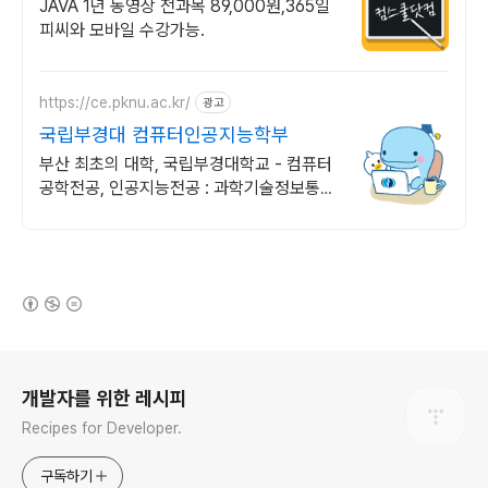
기프티콘!
JAVA 1년 동영상 전과목 89,000원,365일
피씨와 모바일 수강가능.
https://ce.pknu.ac.kr/
광고
국립부경대 컴퓨터인공지능학부
부산 최초의 대학, 국립부경대학교 - 컴퓨터
공학전공, 인공지능전공 : 과학기술정보통신
부 소프트웨어중심대학 선정 (187억원 지
원)
(새창열림)
로그 정보
개발자를 위한 레시피
Recipes for Developer.
구독하기